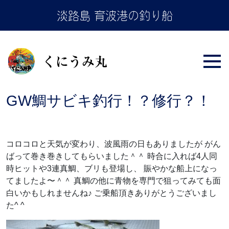
Skip
淡路島 育波港の釣り船
to
the
content
GW鯛サビキ釣行！？修行？！
コロコロと天気が変わり、波風雨の日もありましたが がん
ばって巻き巻きしてもらいました＾＾ 時合に入れば4人同
時ヒットや3連真鯛、ブリも登場し、 賑やかな船上になっ
てましたよ〜＾＾ 真鯛の他に青物を専門で狙ってみても面
白いかもしれませんね♪ ご乗船頂きありがとうございまし
た^ ^