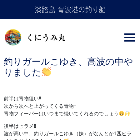
Skip
淡路島 育波港の釣り船
to
the
content
釣りガールこゆき、高波の中や
りました
前半は青物狙い‼︎
次から次へと上がってくる青物↑
青物フィーバーはいつまで続いてくれるのでしょう
後半はヒラメ‼︎
波が高い中、釣りガールこゆき（妹）がなんとか1匹ヒラ