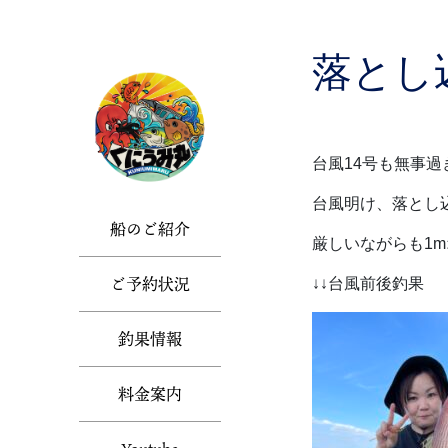
Skip
to
the
落とし
content
台風14号も無事過
台風明け、落とし
船のご紹介
厳しいながらも1m
ご予約状況
↓↓台風前後釣果
釣果情報
料金案内