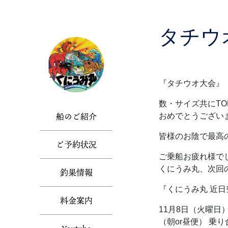
Skip
to
the
タチウ
content
『タチウオ大会』
数・サイズ共にTO
船のご紹介
おめでとうござい
皆様のお陰で最高
ご予約状況
ご乗船お疲れ様でし
くにうみ丸、次回の
釣果情報
『くにうみ丸 近
料金案内
11月8日（火曜日
（朝or昼便） 乗り