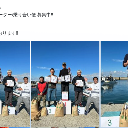
）
ーター/乗り合い便 募集中‼︎
ります‼︎