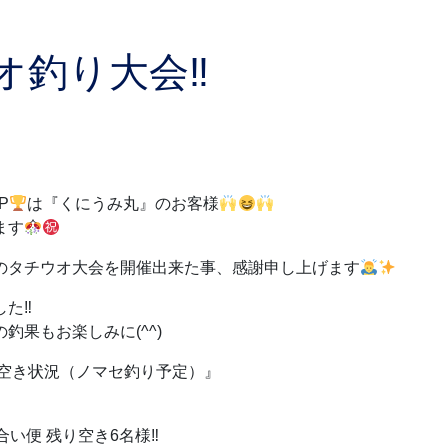
オ釣り大会‼︎
P
は『くにうみ丸』のお客様
ます
のタチウオ大会を開催出来た事、感謝申し上げます
た‼︎
釣果もお楽しみに(^^)
日空き状況（ノマセ釣り予定）』
）
合い便 残り空き6名様‼︎