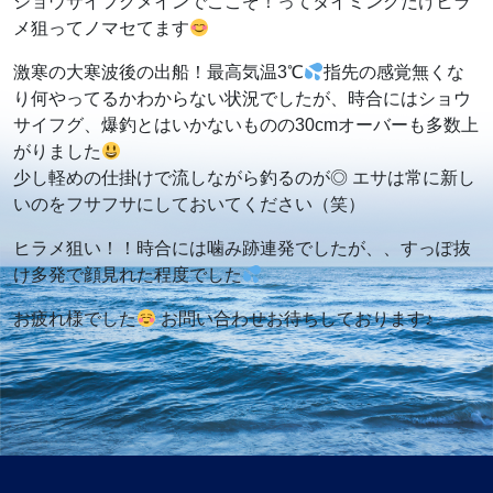
ショウサイフグメインでここぞ！ってタイミングだけヒラ
メ狙ってノマセてます
激寒の大寒波後の出船！最高気温3℃
指先の感覚無くな
り何やってるかわからない状況でしたが、時合にはショウ
サイフグ、爆釣とはいかないものの30cmオーバーも多数上
がりました
少し軽めの仕掛けで流しながら釣るのが◎ エサは常に新し
いのをフサフサにしておいてください（笑）
ヒラメ狙い！！時合には噛み跡連発でしたが、、すっぽ抜
け多発で顔見れた程度でした
お疲れ様でした
お問い合わせお待ちしております♪