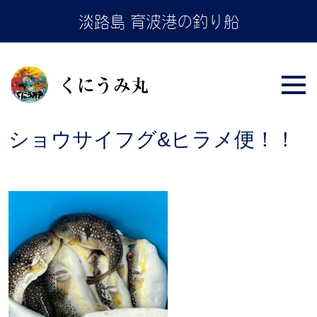
Skip
淡路島 育波港の釣り船
to
the
content
ショウサイフグ&ヒラメ便！！