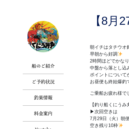
Skip
to
the
【8月
content
朝イチはタチウオ
早朝から好調
2時間ほどでかな
船のご紹介
中盤から落とし込
ポイントについて
ご予約状況
お昼便も終始爆釣
ご乗船お疲れ様で
釣果情報
【釣り船くにうみ
▶︎次回空きは
料金案内
7月29日（火）朝
空き残り10枠