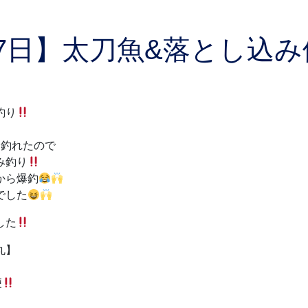
27日】太刀魚&落とし込
釣り
り釣れたので
み釣り
から爆釣
でした
した
丸】
便