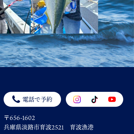
電話で予約
〒656-1602
兵庫県淡路市育波2521 育波漁港