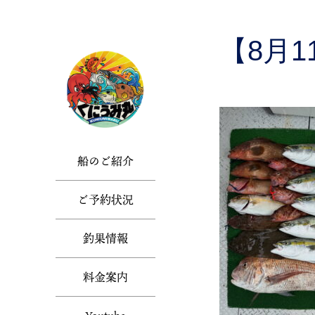
Skip
to
the
【8月
content
船のご紹介
ご予約状況
釣果情報
料金案内