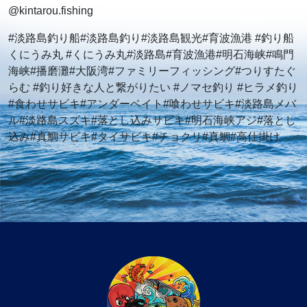
@kintarou.fishing
#淡路島釣り船#淡路島釣り#淡路島観光#育波漁港 #釣り船
くにうみ丸 #くにうみ丸#淡路島#育波漁港#明石海峡#鳴門
海峡#播磨灘#大阪湾#ファミリーフィッシング#つりすたぐ
らむ #釣り好きな人と繋がりたい #ノマセ釣り #ヒラメ釣り
#食わせサビキ#アンダーベイト#喰わせサビキ#淡路島メバ
ル#淡路島スズキ#落とし込みサビキ#明石海峡アジ#落とし
込み#真鯛サビキ#タイサビキ#チョクリ#真鯛#高仕掛け