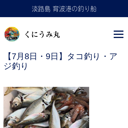
Skip
淡路島 育波港の釣り船
to
the
content
【7月8日・9日】タコ釣り・ア
ジ釣り