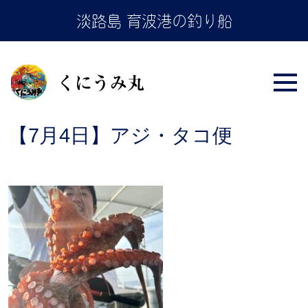
Skip
淡路島 育波港の釣り船
to
the
content
【7月4日】アジ・タコ便