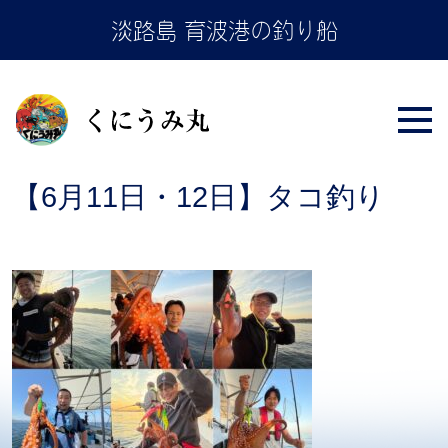
Skip
淡路島 育波港の釣り船
to
the
content
【6月11日・12日】タコ釣り