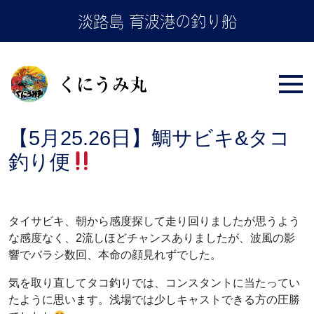
Skip
淡路島 育波港の釣り船
to
the
content
【5月25.26日】鯛サビキ&タコ
釣り便
タイサビキ、朝から感度探して走り回りましたが思うよう
な感度なく、2流しほどチャンスありましたが、波風の影
響でバラシ数回、本命の顔見れずでした
。
気を取り直してタコ釣りでは、コンスタントに当たってい
たように思います。浅場では少しキャストできる方の圧勝