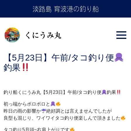
Skip
淡路島 育波港の釣り船
to
the
content
【5月23日】午前/タコ釣り便
釣果
釣り船くにうみ丸【5月23日】午前/タコ釣り便
釣果
初っ端からポロポロと
昨日の雨の影響か
絶好調とは言えませんでしたが
良型も混じり、ワイワイタコ釣り便楽しんで頂きました
タコ釣り5月頭~右肩上がりです