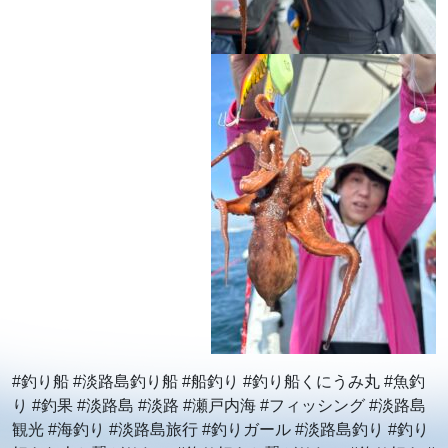
#釣り船 #淡路島釣り船 #船釣り #釣り船くにうみ丸 #魚釣
り #釣果 #淡路島 #淡路 #瀬戸内海 #フィッシング #淡路島
観光 #海釣り #淡路島旅行 #釣りガール #淡路島釣り #釣り