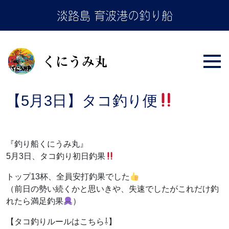
Skip
淡路島 育波港の釣り船
to
the
content
【5月3日】タコ釣り便
『釣り船くにうみ丸』
5月3日、タコ釣り初日釣果
トップ13杯、全員安打釣果でした
（前日の勢い続くかと思いきや、失速でしたがこれだけ釣
れたら満足釣果
）
【タコ釣りルールはこちら⇩】