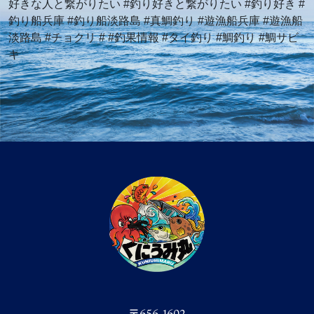
好きな人と繋がりたい #釣り好きと繋がりたい #釣り好き #
釣り船兵庫 #釣り船淡路島 #真鯛釣り #遊漁船兵庫 #遊漁船
淡路島 #チョクリ # #釣果情報 #タイ釣り #鯛釣り #鯛サビ
キ
〒656-1602