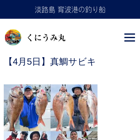
Skip
淡路島 育波港の釣り船
to
the
content
【4月5日】真鯛サビキ