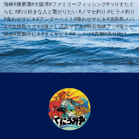
海峡#播磨灘#大阪湾#ファミリーフィッシング#つりすたぐ
らむ #釣り好きな人と繋がりたい #ノマセ釣り #ヒラメ釣り
#食わせサビキ#アンダーベイト#喰わせサビキ#淡路島メバ
ル#淡路島スズキ#落とし込みサビキ#明石海峡アジ#落とし
込み#真鯛サビキ#タイサビキ#チョクリ#真鯛#高仕掛け