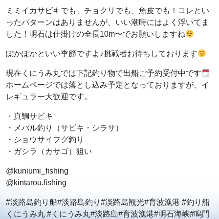
ミミイカサビキでも、チョクリでも、魚皮でも！コレとい
ったパターンはありませんが、いい潮時にはよく浮いてま
した！明石は仕掛けの全長10m〜でお願いしますね
ぽかぽかといい季節ですよ♪挑戦者お待ちしております
現在くにうみ丸では下記釣り物で出船ご予約受付中です
ホームページでは落とし込み予定となっておりますが、イ
レギュラー大歓迎です。
・真鯛サビキ
・メバル釣り（サビキ・シラサ）
・ショウサイフグ釣り
・ガシラ（カサゴ）狙い
@kuniumi_fishing
@kintarou.fishing
#淡路島釣り船#淡路島釣り#淡路島観光#育波漁港 #釣り船
くにうみ丸 #くにうみ丸#淡路島#育波漁港#明石海峡#鳴門