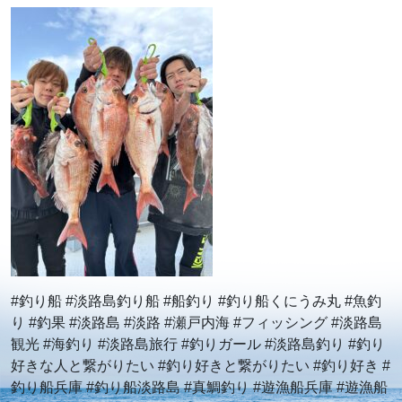
#釣り船 #淡路島釣り船 #船釣り #釣り船くにうみ丸 #魚釣
り #釣果 #淡路島 #淡路 #瀬戸内海 #フィッシング #淡路島
観光 #海釣り #淡路島旅行 #釣りガール #淡路島釣り #釣り
好きな人と繋がりたい #釣り好きと繋がりたい #釣り好き #
釣り船兵庫 #釣り船淡路島 #真鯛釣り #遊漁船兵庫 #遊漁船