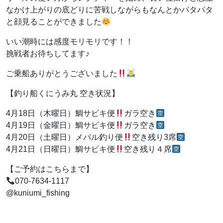
なかけ上がりの底どりに苦戦しながらもなんとかパタパタ
と顔見ることができました
いい潮時には感度モリモリです！！
挑戦者お待ちしてます♪
ご乗船ありがとうございました
【釣り船くにうみ丸 空き状況】
4月18日（木曜日）鯛サビキ便
ガラ空き
4月19日（金曜日）鯛サビキ便
ガラ空き
4月20日（土曜日）メバル釣り便
空き残り3席
4月21日（日曜日）鯛サビキ便
空き残り４席
【ご予約はこちらまで】
070-7634-1117
@kuniumi_fishing