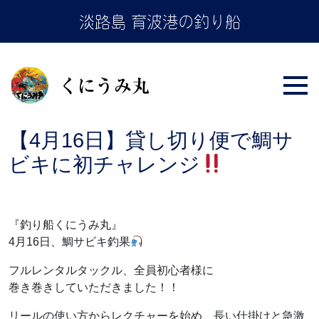
Skip
淡路島 育波港の釣り船
to
the
content
【4月16日】貸し切り便で鯛サ
ビキに初チャレンジ
『釣り船くにうみ丸』
4月16日、鯛サビキ釣果
フルレンタルタックル、全員初心者様に
巻き巻きしていただきました！！
リールの使い方からレクチャーを始め、長い仕掛けと急激