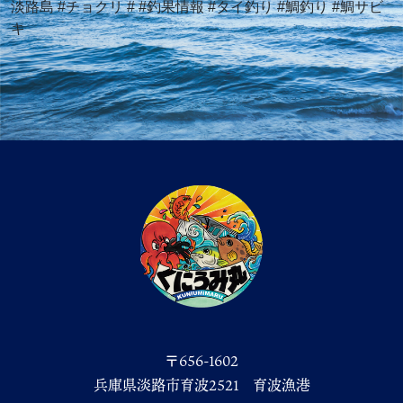
淡路島 #チョクリ # #釣果情報 #タイ釣り #鯛釣り #鯛サビ
キ
〒656-1602
兵庫県淡路市育波2521 育波漁港