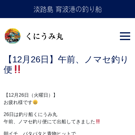
Skip
淡路島 育波港の釣り船
to
the
content
【12月26日】午前、ノマセ釣り
便
【12月26日（火曜日）】
お疲れ様です
26日は釣り船くにうみ丸
午前、ノマセ釣り便にて出船してきました
朝イチ、バタバタと青物ヒットで