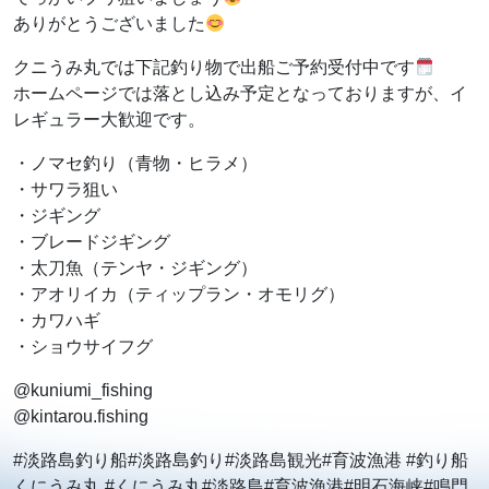
ありがとうございました
クニうみ丸では下記釣り物で出船ご予約受付中です
ホームページでは落とし込み予定となっておりますが、イ
レギュラー大歓迎です。
・ノマセ釣り（青物・ヒラメ）
・サワラ狙い
・ジギング
・ブレードジギング
・太刀魚（テンヤ・ジギング）
・アオリイカ（ティップラン・オモリグ）
・カワハギ
・ショウサイフグ
@kuniumi_fishing
@kintarou.fishing
#淡路島釣り船#淡路島釣り#淡路島観光#育波漁港 #釣り船
くにうみ丸 #くにうみ丸#淡路島#育波漁港#明石海峡#鳴門