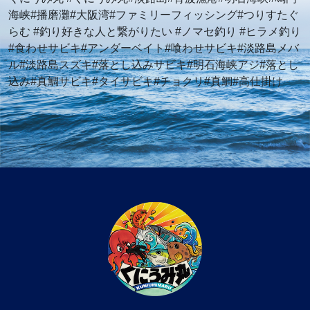
海峡#播磨灘#大阪湾#ファミリーフィッシング#つりすたぐ
らむ #釣り好きな人と繋がりたい #ノマセ釣り #ヒラメ釣り
#食わせサビキ#アンダーベイト#喰わせサビキ#淡路島メバ
ル#淡路島スズキ#落とし込みサビキ#明石海峡アジ#落とし
込み#真鯛サビキ#タイサビキ#チョクリ#真鯛#高仕掛け