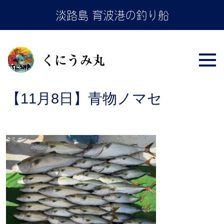
Skip
淡路島 育波港の釣り船
to
the
content
【11月8日】青物ノマセ