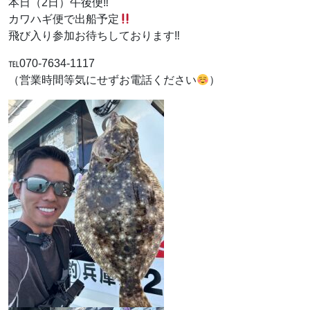
本日（2日）午後便‼︎
カワハギ便で出船予定
飛び入り参加お待ちしております‼︎
℡070-7634-1117
（営業時間等気にせずお電話ください
）