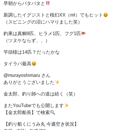
早朝からパタパタと
新調したイグジストと桜幻XX（ml）でもヒット
（スピニングの沼にハマりました笑）
釣果は真鯛9匹、ヒラメ1匹、フグ1匹
（ツヌケならず、、）
竿頭様は14匹？だったかな
タイラバ最高
@murayoshimaru さん
ありがとうございました
金太郎、釣り師への道は続く（笑）
またYouTubeでも公開します
【金太郎船長】で検索
【釣り船くにうみ丸 今週空き状況】