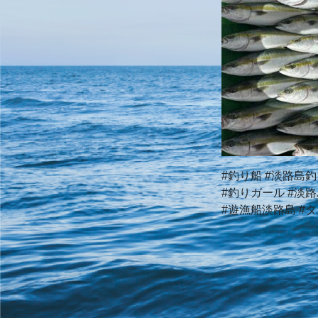
#釣り船 #淡路島釣
#釣りガール #淡
#遊漁船淡路島 #タ