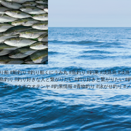
り船 #船釣り #釣り船くにうみ丸 #魚釣り #釣果 #淡路島 #淡
路島釣り #釣り好きな人と繋がりたい #釣り好きと繋がりたい #釣
コ釣り #タチウオテンヤ #釣果情報 #青物釣り #泳がせ釣り #