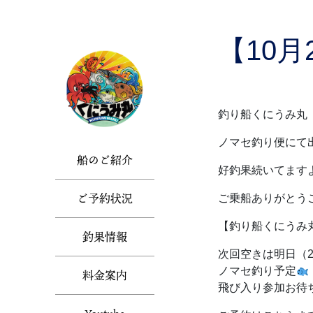
Skip
to
the
【10
content
釣り船くにうみ丸【
ノマセ釣り便にて
船のご紹介
好釣果続いてます
ご予約状況
ご乗船ありがとう
【釣り船くにうみ
釣果情報
次回空きは明日（2
ノマセ釣り予定
料金案内
飛び入り参加お待ち