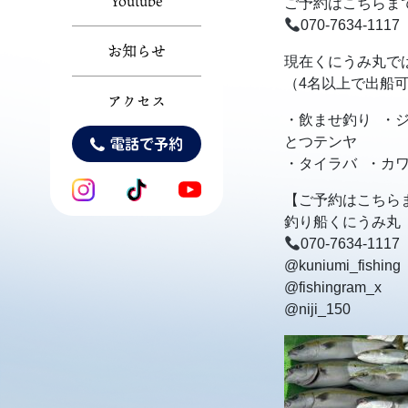
Youtube
ご予約はこちらま
070-7634-1117
お知らせ
現在くにうみ丸で
（4名以上で出船
アクセス
・飲ませ釣り ・
とつテンヤ
電話で予約
・タイラバ ・カ
【ご予約はこちら
釣り船くにうみ丸
070-7634-1117
@kuniumi_fishing
@fishingram_x
@niji_150