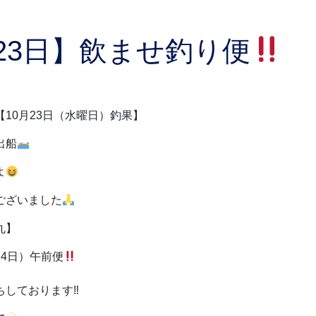
月23日】飲ませ釣り便
10月23日（水曜日）釣果】
出船
よ
ございました
丸】
4日）午前便
しております‼︎