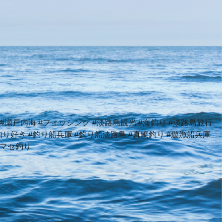
路 #瀬戸内海 #フィッシング #淡路島観光 #海釣り #淡路島旅行
り好き #釣り船兵庫 #釣り船淡路島 #真鯛釣り #遊漁船兵庫
ノマセ釣り