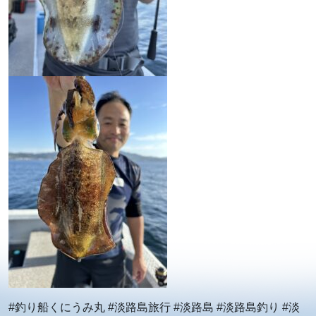
#釣り船くにうみ丸 #淡路島旅行 #淡路島 #淡路島釣り #淡