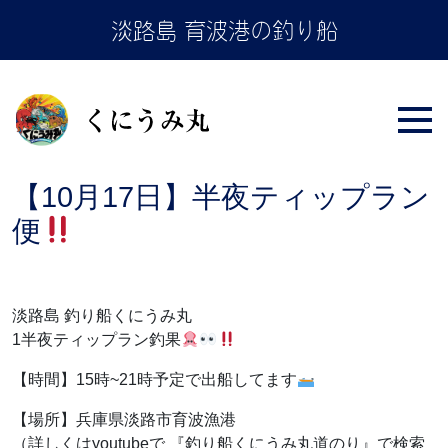
Skip
淡路島 育波港の釣り船
to
the
content
【10月17日】半夜ティップラン
便
淡路島 釣り船くにうみ丸
1半夜ティップラン釣果
【時間】15時~21時予定で出船してます
【場所】兵庫県淡路市育波漁港
（詳しくはyoutubeで 『釣り船くにうみ丸道のり』で検索