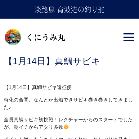
Skip
淡路島 育波港の釣り船
to
the
content
【1月14日】真鯛サビキ
【1月14日】真鯛サビキ遠征便
時化の合間、なんとか出船できサビキ巻き巻きしてきまし
た♪
全員真鯛サビキ初挑戦！レクチャーからのスタートでした
が、朝イチからアタリ多数