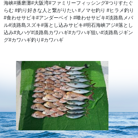
海峡#播磨灘#大阪湾#ファミリーフィッシング#つりすたぐ
らむ #釣り好きな人と繋がりたい #ノマセ釣り #ヒラメ釣り
#食わせサビキ#アンダーベイト#喰わせサビキ#淡路島メバ
ル#淡路島スズキ#落とし込みサビキ#明石海峡アジ#落とし
込み#丸ハゲ#淡路島カワハギ#カワハギ狙い#淡路島ジギン
グ#カワハギ釣り#カワハギ