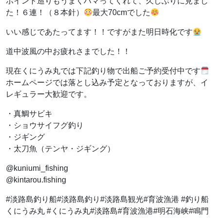
ポイント巡りもうまくハマってくれて、久しぶりに見まし
た！６連！（８本針）
最大70cmでした
いい感じであたってます！！ですがまた明日時化です
道中波風の中お疲れさまでした！！
現在くにうみ丸では下記釣り物で出船ご予約受付中です
ホームページでは落とし込み予定となっておりますが、イ
レギュラー大歓迎です。
・真鯛サビキ
・ショウサイフグ釣り
・ジギング
・太刀魚（テンヤ・ジギング）
@kuniumi_fishing
@kintarou.fishing
#淡路島釣り船#淡路島釣り#淡路島観光#育波漁港 #釣り船
くにうみ丸 #くにうみ丸#淡路島#育波漁港#明石海峡#鳴門