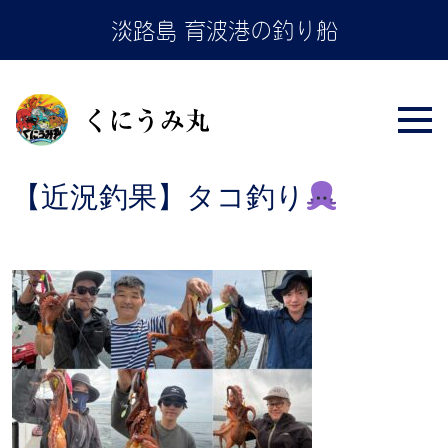
Skip
淡路島 育波港の釣り船
to
the
content
【近況釣果】タコ釣り